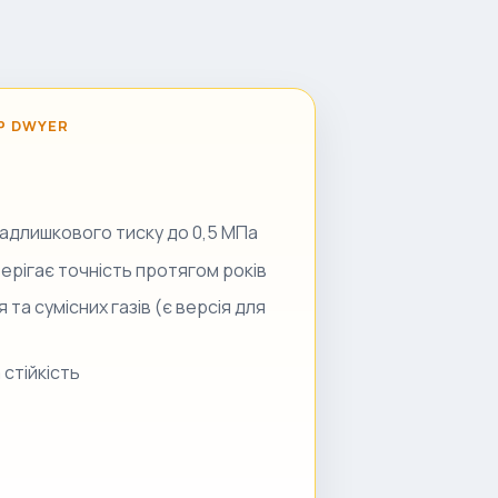
Р DWYER
 надлишкового тиску до 0,5 МПа
зберігає точність протягом років
та сумісних газів (є версія для
 стійкість