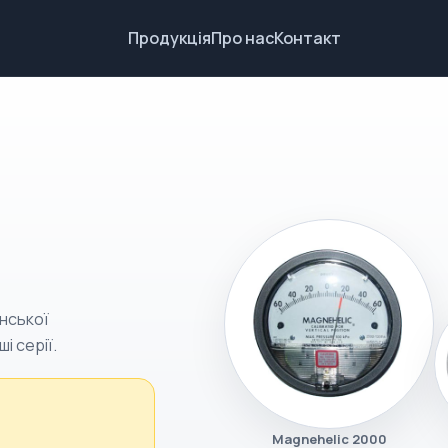
Продукція
Про нас
Контакт
нської
ші серії.
Magnehelic 2000