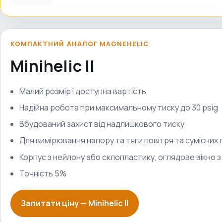
КОМПАКТНИЙ АНАЛОГ MAGNEHELIC
Minihelic II
Малий розмір і доступна вартість
Надійна робота при максимальному тиску до 30 psig
Вбудований захист від надлишкового тиску
Для вимірювання напору та тяги повітря та сумісних г
Корпус з нейлону або склопластику, оглядове вікно 
Точність 5%
Запитати ціну —
Minihelic II