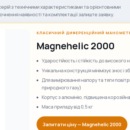
серій з технічними характеристиками та орієнтовними
точнення наявності та комплектації залиште заявку.
КЛАСИЧНИЙ ДИФЕРЕНЦІЙНИЙ МАНОМЕТ
Magnehelic 2000
Ударостійкість і стійкість до високого
Унікальна конструкція мінімізує знос і 
Для вимірювання напору та тяги повітря 
природного газу)
Корпус з алюмінію, підвищена корозійна
Маса приладу від 0,5 кг
Запитати ціну —
Magnehelic 2000