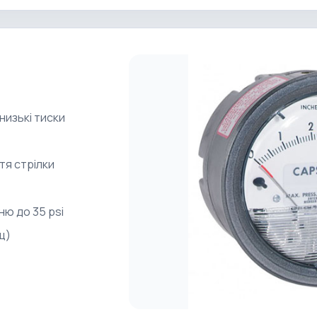
низькі тиски
тя стрілки
ню до 35 psi
щ)