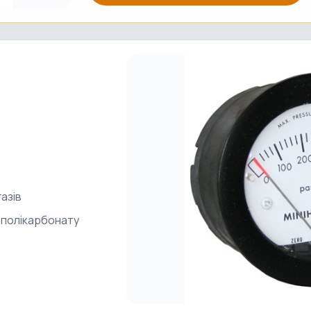
азів
з полікарбонату