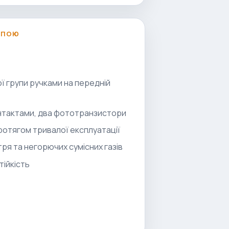
УПОЮ
 групи ручками на передній
нтактами, два фототранзистори
протягом тривалої експлуатації
ря та негорючих сумісних газів
тійкість