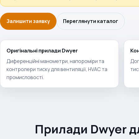
Залишити заявку
Переглянути каталог
Оригінальні прилади Dwyer
Кон
Диференційні манометри, напороміри та
Доп
контролери тиску для вентиляції, HVAC та
тис
промисловості.
Прилади Dwyer д