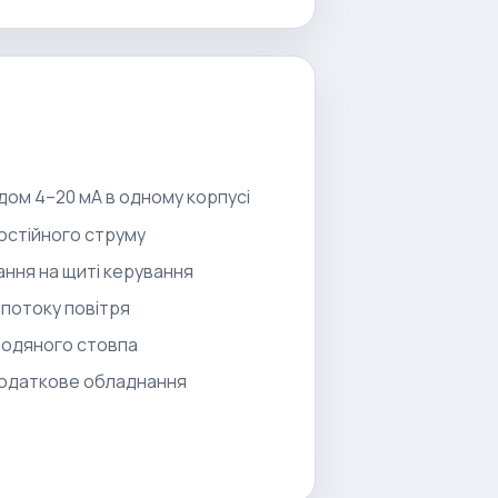
дом 4–20 мА в одному корпусі
постійного струму
ання на щиті керування
 потоку повітря
 водяного стовпа
додаткове обладнання