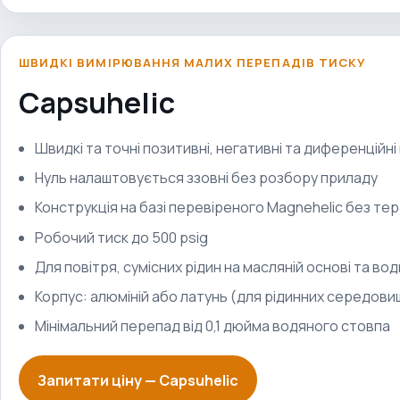
ШВИДКІ ВИМІРЮВАННЯ МАЛИХ ПЕРЕПАДІВ ТИСКУ
Capsuhelic
Швидкі та точні позитивні, негативні та диференційні 
Нуль налаштовується ззовні без розбору приладу
Конструкція на базі перевіреного Magnehelic без тер
Робочий тиск до 500 psig
Для повітря, сумісних рідин на масляній основі та вод
Корпус: алюміній або латунь (для рідинних середови
Мінімальний перепад від 0,1 дюйма водяного стовпа
Запитати ціну —
Capsuhelic