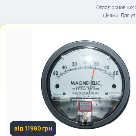
Огляд основних 
цінами. Для у
від 11980 грн