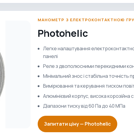
МАНОМЕТР З ЕЛЕКТРОКОНТАКТНОЮ ГР
Photohelic
Легке налаштування електроконтактної
панелі
Реле з двополюсними перекидними ко
Мінімальний знос і стабільна точність 
Вимірювання та керування тиском повіт
Алюмінієвий корпус, висока корозійна с
Діапазони тиску від 60 Па до 40 МПа
Запитати ціну —
Photohelic