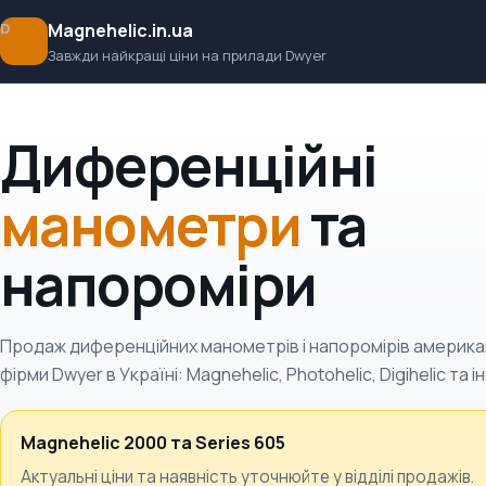
Magnehelic.in.ua
D
Завжди найкращі ціни на прилади Dwyer
Диференційні
манометри
та
напороміри
Продаж диференційних манометрів і напоромірів америка
фірми Dwyer в Україні: Magnehelic, Photohelic, Digihelic та ін
Magnehelic 2000 та Series 605
Актуальні ціни та наявність уточнюйте у відділі продажів.