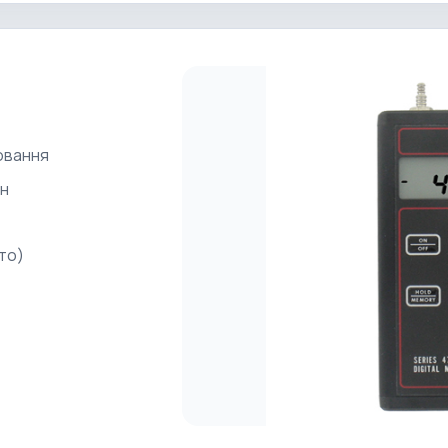
ювання
он
то)